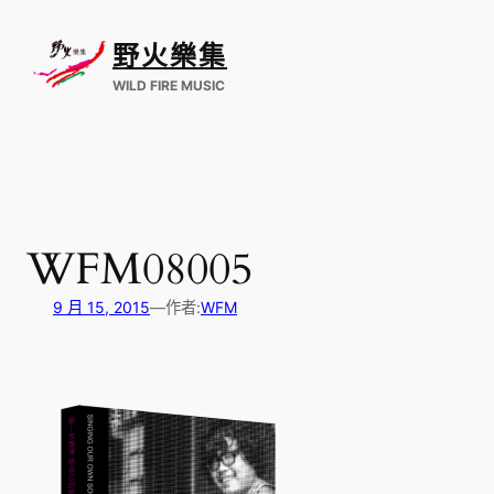
跳
至
野火樂集
主
要
WILD FIRE MUSIC
內
容
WFM08005
9 月 15, 2015
—
作者:
WFM