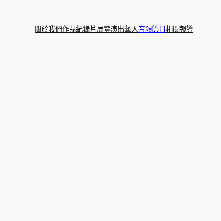
關於我們
作品
紀錄片
展覽
演出
藝人
音頻節目
相關報導