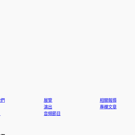
我們
展覽
相關報導
演出
專欄文章
片
音頻節目