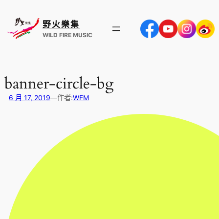
跳
至
野火樂集
主
WILD FIRE MUSIC
要
內
容
banner-circle-bg
6 月 17, 2019
—
作者:
WFM