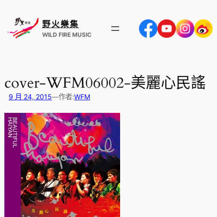
跳
至
野火樂集
主
WILD FIRE MUSIC
要
內
容
cover-WFM06002-美麗心民謠
9 月 24, 2015
—
作者:
WFM