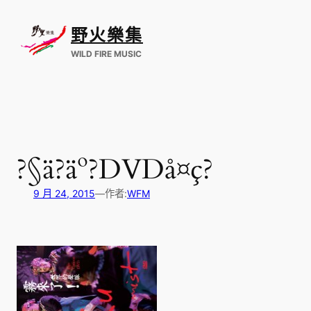
跳
至
野火樂集
主
要
WILD FIRE MUSIC
內
容
?§ä?äº?DVDå¤ç?
9 月 24, 2015
—
作者:
WFM