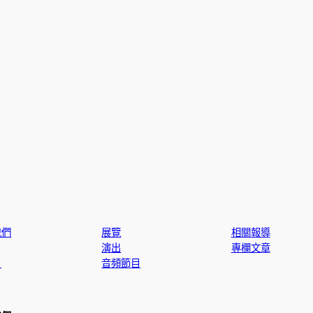
我們
展覽
相關報導
演出
專欄文章
片
音頻節目