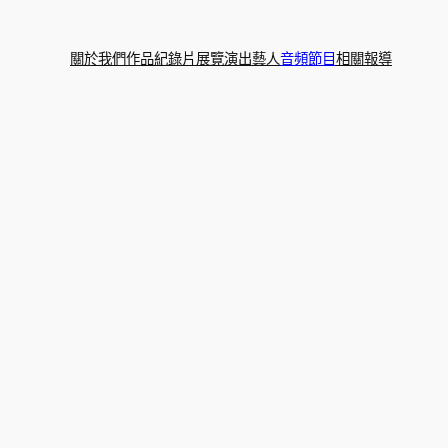
關於我們
作品
紀錄片
展覽
演出
藝人
音頻節目
相關報導