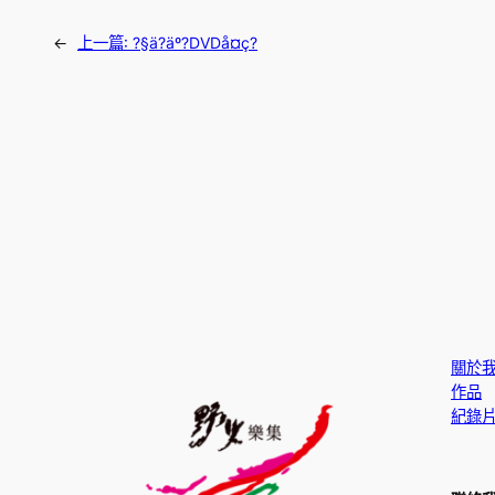
←
上一篇:
?§ä?äº?DVDå¤ç?
關於
作品
紀錄